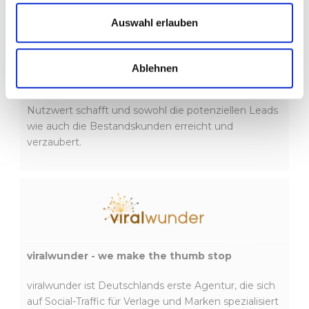
auch guter Content: Unsere Expertise beim
Auswahl erlauben
Verfassen von Texten und beim Storytelling kann
sich sehen lassen.Und Content Marketing ist für uns
kein Buzzword und bedeutet nicht nur das Erstellen
Ablehnen
einer Infografik, sondern: eine
Unternehmenskommunikation, die Inhalte mit
Nutzwert schafft und sowohl die potenziellen Leads
wie auch die Bestandskunden erreicht und
verzaubert.
viralwunder - we make the thumb stop
viralwunder ist Deutschlands erste Agentur, die sich
auf Social-Traffic für Verlage und Marken spezialisiert