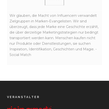
Wir glauben, die Macht von Influencern verwandelt
Zielgruppen in Marken-Evangelisten. Wir sind
überzeugt, dass jede Marke eine Geschichte erzählt,
die über derzeitige Marketingstrategien nur bedingt
transportiert werden kann. Menschen kaufen nicht
nur Produkte oder Dienstleistungen, sie suchen
Inspiration, Identifikation, Geschichten und Magie. -
Social Match
VERANSTALTER