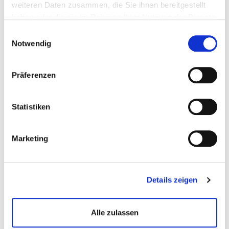
weiteren Daten zusammen, die Sie ihnen bereitgestellt
konstant hohe Arbeitsqualität.
haben oder die sie im Rahmen Ihrer Nutzung der Dienste
gesammelt haben.
Einwilligungsauswahl
Notwendig
Präferenzen
ROCKIT-INTERNET rockt die Welt des Online
Marketings, und das seit dem Jahr 2002. Unsere
Statistiken
analytischen und methodisch präzisen
Vorgehensweisen wenden wir an in den Bereichen
Suchmaschinenmarketing und OnPage-
Marketing
Optimierung. Unsere Verbindlichkeit und Seriosität
kommt zum Tragen bei der OffPage-Optimierung,
vor allem beim Linkaufbau. Unsere Leistungen im
Details zeigen
Zusammenhang mit der
Suchmaschinenoptimierung haben wir auf das
Amazon SEO ausgedehnt. Überhaupt: Wir bieten
Alle zulassen
umfangreiche Amazon Marketing Dienstleistungen
für Seller und Vendoren an. Zu gutem SEO gehört