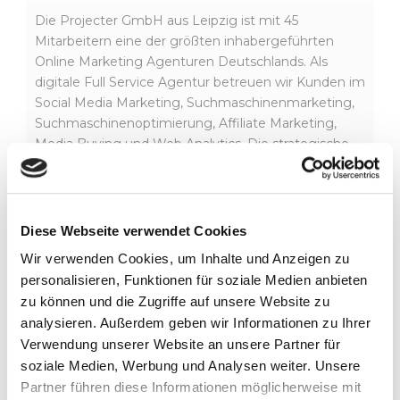
Die Projecter GmbH aus Leipzig ist mit 45
Mitarbeitern eine der größten inhabergeführten
Online Marketing Agenturen Deutschlands. Als
digitale Full Service Agentur betreuen wir Kunden im
Social Media Marketing, Suchmaschinenmarketing,
Suchmaschinenoptimierung, Affiliate Marketing,
Media Buying und Web Analytics. Die strategische
Beratung, Erarbeitung von Konzepten und
Kampagnen gemeinsam mit unseren Kunden und
deren komplette Umsetzung stehen dabei im
Vordergrund. Ob Influencer Marketing, Content
Diese Webseite verwendet Cookies
Kampagnen oder Attribution in der Customer
Wir verwenden Cookies, um Inhalte und Anzeigen zu
Journey: Für Kunden wie die Messe München,
personalisieren, Funktionen für soziale Medien anbieten
Carhartt oder den Burda Verlag setzen wir die
zu können und die Zugriffe auf unsere Website zu
aktuellsten Entwicklungen der Branche um und
analysieren. Außerdem geben wir Informationen zu Ihrer
sorgen mit unserer mehr als 10jährigen Online
Verwendung unserer Website an unsere Partner für
Marketing Erfahrung für optimale Ergebnisse. Unser
soziale Medien, Werbung und Analysen weiter. Unsere
eigenes Trainee-Programm und stetige Aus- und
Partner führen diese Informationen möglicherweise mit
Weiterbildung unseres Teams garantieren eine