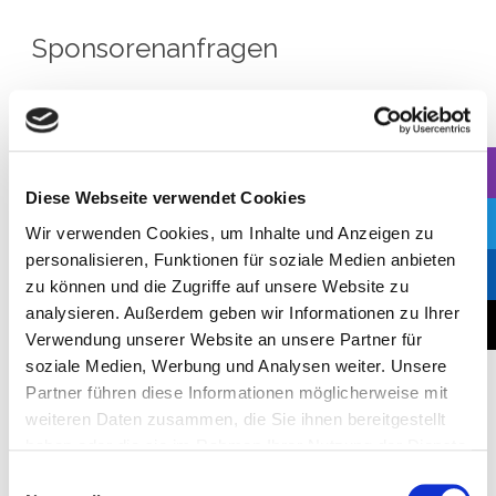
Sponsorenanfragen
Für alle Fragen zu Ausstellung und Sponsoring
kontaktieren Sie bitte unser Sales-Team:
Europa
Diese Webseite verwendet Cookies
Claudia Finlay
Wir verwenden Cookies, um Inhalte und Anzeigen zu
Sales Director Europe
personalisieren, Funktionen für soziale Medien anbieten
Tel.: +49 172 8267364
zu können und die Zugriffe auf unsere Website zu
Email:
exhibit@risingmedia.com
analysieren. Außerdem geben wir Informationen zu Ihrer
Verwendung unserer Website an unsere Partner für
soziale Medien, Werbung und Analysen weiter. Unsere
Partner führen diese Informationen möglicherweise mit
Mediapartner
weiteren Daten zusammen, die Sie ihnen bereitgestellt
haben oder die sie im Rahmen Ihrer Nutzung der Dienste
Sind Sie daran interessiert, Ihre Publikation oder
gesammelt haben.
Einwilligungsauswahl
Organisation führenden Webmarketing- und