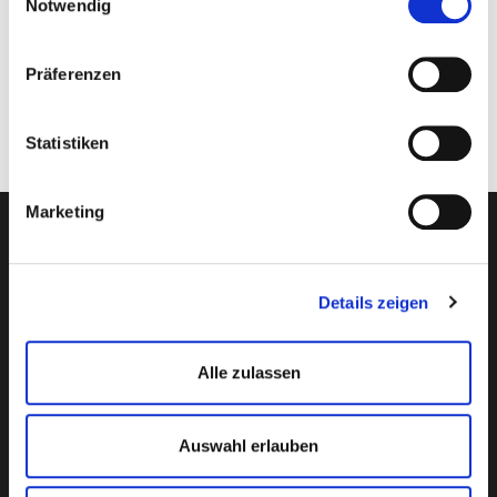
Notwendig
Ecommerce Entscheidern zu präsentieren? Dann
kontaktieren Sie uns:
Präferenzen
Marketing
Email:
marketing@risingmedia.com
Statistiken
Marketing
VERANSTALTER
Details zeigen
Alle zulassen
KONFERENZ
Auswahl erlauben
TICKETS KAUFEN