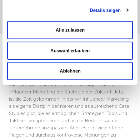
Katja von der Burg
, Gründerin und
Details zeigen
Geschäftsführerin, Projecter GmbH
Alle zulassen
Auswahl erlauben
Was ist die AllInfluencer
Marketing Conference?
Ablehnen
Alle sprechen darüber und nicht wenige sehen im
Influencer Marketing die Strategie der Zukunft. Jetzt
ist die Zeit gekommen, in der wir Influencer Marketing
als eigene Disziplin definieren und es ausreichend Case
Studies gibt, die es ermöglichen, Strategien, Tools und
Taktiken zu optimieren und an die Bedürfnisse der
Unternehmen anzupassen. Aber es gibt viele offene
Fragen und durchaus kontroverse Meinungen zu