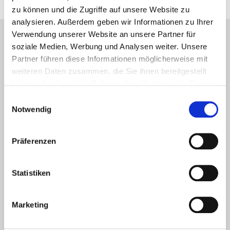
zu können und die Zugriffe auf unsere Website zu
analysieren. Außerdem geben wir Informationen zu Ihrer
Verwendung unserer Website an unsere Partner für
soziale Medien, Werbung und Analysen weiter. Unsere
Partner führen diese Informationen möglicherweise mit
Programmdirektorin der
weiteren Daten zusammen, die Sie ihnen bereitgestellt
All Influencer Marketing
haben oder die sie im Rahmen Ihrer Nutzung der Dienste
gesammelt haben.
Einwilligungsauswahl
Conference ist…
Notwendig
Präferenzen
Statistiken
Marketing