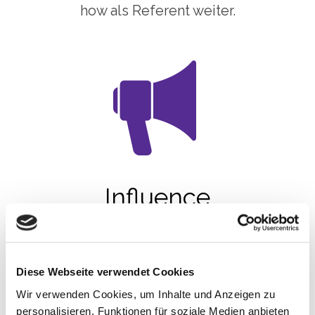
how als Referent weiter.
Influence
Hole dir praktische Ideen, Tipps und
Techniken, die euer Unternehmen
durch Influencer Marketing zum Erfolg
Diese Webseite verwendet Cookies
führen
Wir verwenden Cookies, um Inhalte und Anzeigen zu
personalisieren, Funktionen für soziale Medien anbieten