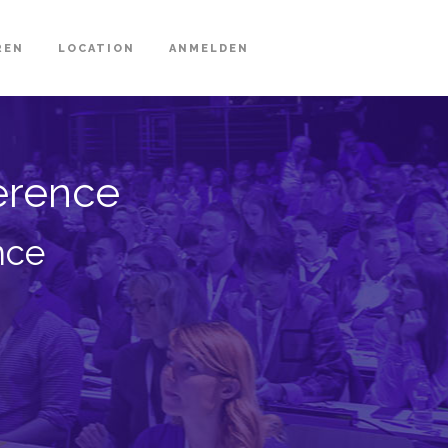
REN
LOCATION
ANMELDEN
ference
nce