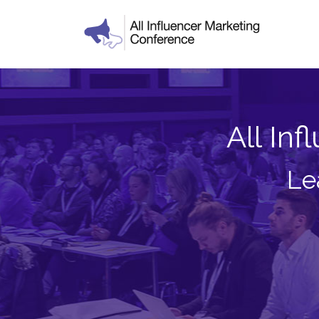
All In
Le