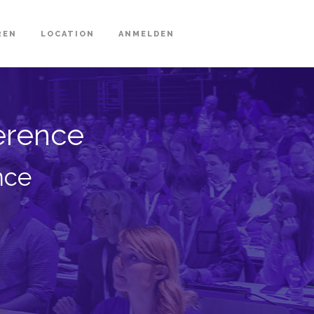
REN
LOCATION
ANMELDEN
ference
nce