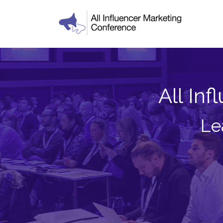
All In
Le